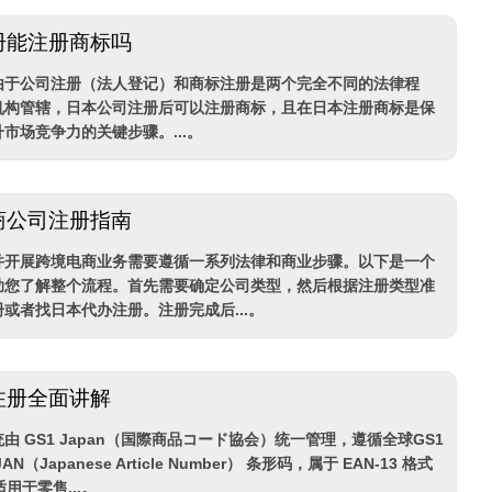
册能注册商标吗
由于公司注册（法人登记）和商标注册是两个完全不同的法律程
机构管辖，日本公司注册后可以注册商标，且在日本注册商标是保
市场竞争力的关键步骤。...。
商公司注册指南
并开展跨境电商业务需要遵循一系列法律和商业步骤。以下是一个
助您了解整个流程。首先需要确定公司类型，然后根据注册类型准
或者找日本代办注册。注册完成后...。
注册全面讲解
 ​​GS1 Japan​​（国際商品コード協会）统一管理，遵循全球GS1
（Japanese Article Number）​​ 条形码，属于 ​​EAN-13​​ 格式
用于零售...。