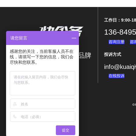
工作日：9:00-18
136-8495
请您留言
咨询注册
咨
感谢您的关注，当前客服人员不在
涉内外企业服务品牌
投诉方式
线，请填写一下您的信息，我们会
尽快和您联系。
info@kuaiq
---海外投资首选---
在线投诉
c
提交