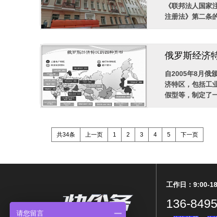
《联邦法人国家注
注册法》第二条的
俄罗斯经济
自2005年8月
济特区，包括工
假型等，制定了一
共34条
上一页
1
2
3
4
5
下一页
工作日：9:00-18
136-8495
请您留言