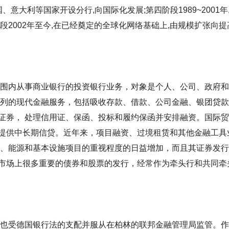
在美国、意大利等国家开设分行,向国际化发展;第四阶段1989~200
段2002年至今,在已经奠定的全球化网络基础上,由规模扩张向
范围内从事商业银行的投资银行业务，对象是个人、公司、政府
系列的现代金融服务，包括吸收存款、借款、公司金融、银团贷
证券， 处理信用证、保函、投标和履约保函并安排融资。国际贸
提供中长期信贷。近年来，项目融资、过境租赁和其他金融工具
通、能源和基本设施项目的重视程度的日益增加，而且其证券发
市场上很多重要的债券和股票的发行，经常作为牵头行和共同牵
行也受德国银行法的支配并服从在柏林的联邦金融管理局监管。