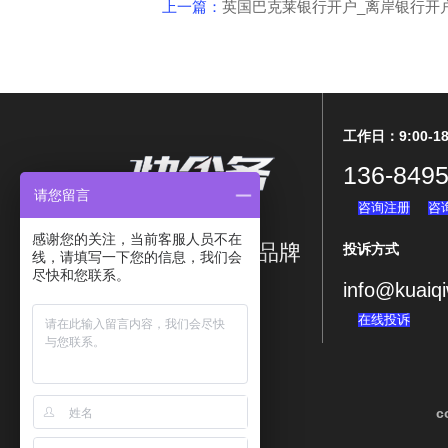
上一篇：
英国巴克莱银行开户_离岸银行开
工作日：9:00-18
136-8495
请您留言
咨询注册
咨
感谢您的关注，当前客服人员不在
涉内外企业服务品牌
投诉方式
线，请填写一下您的信息，我们会
尽快和您联系。
info@kuaiq
---海外投资首选---
在线投诉
c