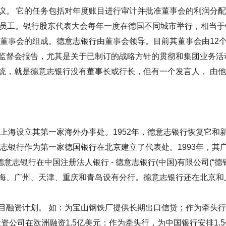
议。 它的任务包括对年度账目进行审计并批准董事会的利润分配方
的员工。银行股东代表大会每年一度在德国不同城市举行，相当
和董事会的组成。德意志银行由董事会领导。目前其董事会由12
监督会报告，尤其是关于已制订的战略方针的贯彻和集团业务活
统，就是德意志银行没有董事长或行长，但有一个发言人， 由
在上海设立其第一家海外办事处。1952年，德意志银行恢复它
意志银行作为第一家德国银行在北京建立了代表处。1993年，
年德意志银行在中国注册法人银行 - 德意志银行(中国)有限公司(
海、广州、天津、重庆和青岛设有分行。德意志银行还在北京和
融资计划。 如：为宝山钢铁厂提供长期出口信贷；作为牵头行
投资公司在欧洲融资1.5亿美元；作为牵头行，为中国银行安排1.