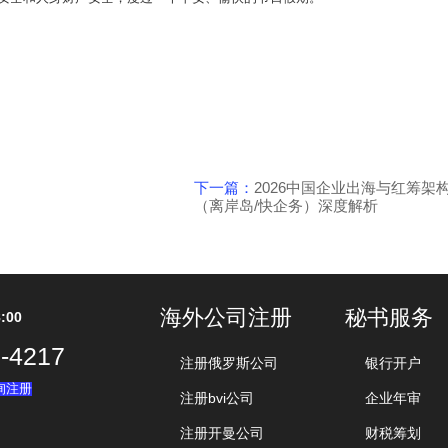
下一篇：
2026中国企业出海与红筹架
（离岸岛/快企务）深度解析
海外公司注册
秘书服务
:00
-4217
注册俄罗斯公司
银行开户
询注册
注册bvi公司
企业年审
注册开曼公司
财税筹划