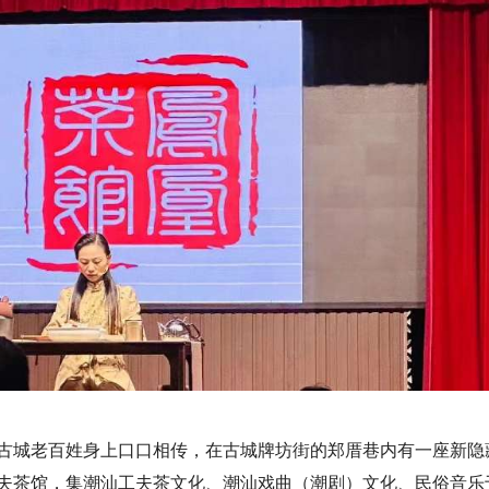
古城老百姓身上口口相传，在古城牌坊街的郑厝巷内有一座新隐
夫茶馆，集潮汕工夫茶文化、潮汕戏曲（潮剧）文化、民俗音乐于