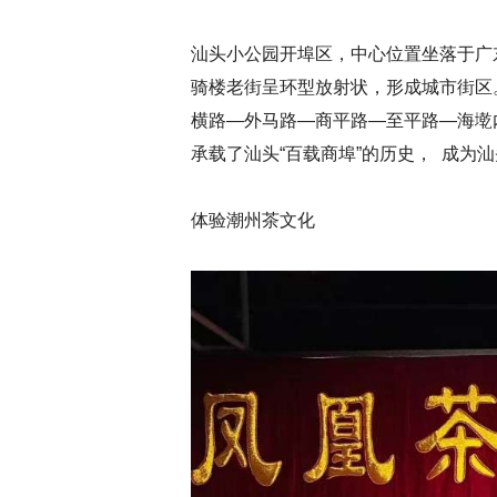
汕头小公园开埠区，中心位置坐落于广东
骑楼老街呈环型放射状，形成城市街区
横路—外马路—商平路—至平路—海墘内
承载了汕头“百载商埠”的历史， 成为
体验潮州茶文化