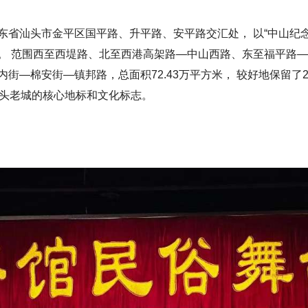
省汕头市金平区国平路、升平路、安平路交汇处， 以“中山纪念
。 范围西至西堤路、北至西港高架路—中山西路、东至福平路
街—棉安街—镇邦路，总面积72.43万平方米， 较好地保留了
汕头老城的核心地标和文化标志。